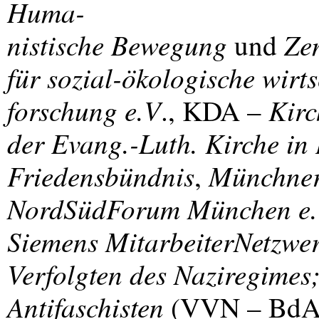
Huma-
nistische Bewegung
Ze
und
für sozial-ökologische wirts
forschung e.V
Kirc
.,
KDA
–
der Evang.-Luth. Kirche in
Friedensbündnis
Münchner
,
NordSüdForum München e
Siemens MitarbeiterNetzwe
Verfolgten des Naziregimes
Antifaschisten
(
VVN
– BdA