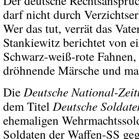
Der deutsche Rechtsanspruc
darf nicht durch Verzichts
Wer das tut, verrät das Vate
Stankiewitz berichtet von e
Schwarz-weiß-rote Fahnen,
dröhnende Märsche und mark
Deutsche National-Zei
Die
Deutsche Soldate
dem Titel
ehemaligen Wehrmachtssold
Soldaten der Waffen-SS ge