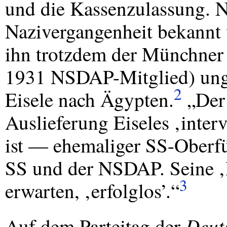
und die Kassenzulassung. N
Nazivergangenheit bekannt u
ihn trotzdem der Münchner 
1931
NSDAP
-Mitglied) ung
2
Eisele nach Ägypten.
„Der 
Auslieferung Eiseles ‚interv
ist — ehemaliger SS-Oberfü
SS und der
NSDAP
. Seine
3
erwarten, ‚erfolglos’.“
Deut
Auf dem Parteitag der