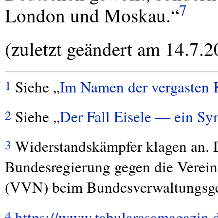
7
London und Moskau.“
(zuletzt geändert am 14.7.2
Siehe „
Im Namen der vergasten 
1
Siehe „
Der Fall Eisele — ein S
2
Widerstandskämpfer klagen an. 
3
Bundesregierung gegen die Verein
(
VVN
) beim Bundesverwaltungsger
https://www.tabularasamagazin.d
4