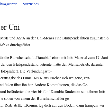
hlagwörter
Nützliches
der Uni
m
MSB
und AStA an der Uni-Mensa eine Blutspendeaktion zugunsten d
frika durchgeführt.
te die Burschenschaft „Danubia“ einen mit Info-Material zum 17. Juni
 der den Blutspendestand betreute, hatte den Mensabetrieb, darunter
 fotografiert. Die Verbindungsstu-
erausgabe des Films. Als Klaus Fischer sich weigerte, zer-
nd fielen über ihn her. Andere Kommilitonen, die das Ge-
 und beförderten die vier bis fünf Danubia-Studenten samt ihrem Info-
te sollen von einem der Burschenschaftler ge-
e zur Rede stellte: „Komm, leg dich auf den Boden, dann trampeln wir