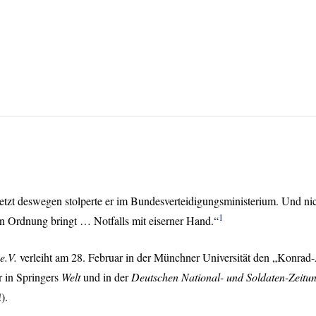
uletzt deswegen stolperte er im Bundesverteidigungsministerium. Und nic
1
 in Ordnung bringt … Notfalls mit eiserner Hand.“
e.V.
verleiht am 28. Februar in der Münchner Universität den „Konrad-A
r in Springers
Welt
und in der
Deutschen National- und Soldaten-Zeitu
).