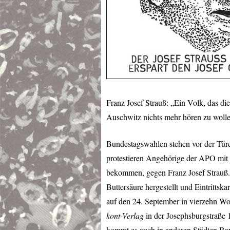
Franz Josef Strauß: „Ein Volk, das die
Auschwitz nichts mehr hören zu wolle
Bundestagswahlen stehen vor der Türe
protestieren Angehörige der
APO
mit 
bekommen, gegen Franz Josef Strauß.
Buttersäure hergestellt und Eintrittsk
auf den 24. September in vierzehn 
kont-Verlag
in der Josephsburgstraße
kommt es auch in anderen Städten Ba