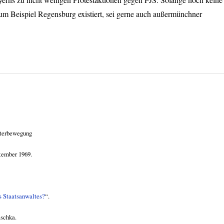
zum Beispiel Regensburg existiert, sei gerne auch außermünchner
iterbewegung
tember 1969.
s Staatsanwaltes?
“.
schka.