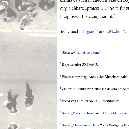
vergleichbare „protest- …“-Seite für 
7
Ereignissen Platz eingeräumt.
Siehe auch „
Jugend
“ und „
Medien
“.
1
Siehe „
Alternative Szene
“.
2
Bayernkurier 36/1969, 3.
3
Plakatsammlung, Archiv der Münchner Arbe
4
Zitiert in Frankfurter Rundschau vom 13. Sep
5
Fotos von Dimitri Soulas, Fotomuseum.
6
Siehe „
Polizeiaktion
“ und „
Der Feldzug eine
7
Siehe „
Meine erste Demo
“ von Wolfgang Bla