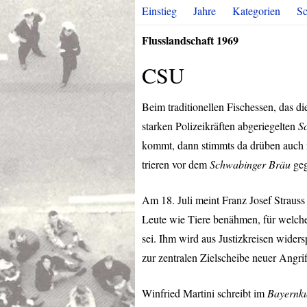
Einstieg
Jahre
Kategorien
Sc
Flusslandschaft 1969
CSU
Beim traditionellen Fischessen, das d
starken Polizeikräften abgeriegelten
S
kommt, dann stimmts da drüben auch
trieren vor dem
Schwabinger Bräu
geg
Am 18. Juli meint Franz Josef Straus
Leute wie Tiere benähmen, für welch
sei. Ihm wird aus Justizkreisen widers
zur zentralen Zielscheibe neuer Angrif
Winfried Martini schreibt im
Bayernku