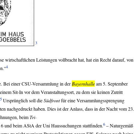
3
se wirtschaftlichen Leistungen vollbracht hat, hat ein Recht darauf, von
4
n.“
. Bei einer
CSU
-Versammlung in der
Bayernhalle
am 5. September
einem Sit-In vor dem Veranstaltungsort, zu dem sie keinen Zutritt
5
Ursprünglich soll die
Südfront
für eine Versammlungssprengung
arten nachgedruckt haben. Dies ist der Anlass, dass in der Nacht vom 23.
Wohnungen, beim
Tri-
6
 16 und beim AStA der Uni Haussuchungen stattfinden.
– Naturgemäß
yerns zu nicht wenigen Protestaktionen gegen
FJS
. Solange noch keine