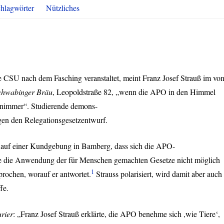
hlagwörter
Nützliches
ie
CSU
nach dem Fasching veranstaltet, meint Franz Josef Strauß im vo
chwabinger Bräu
, Leopoldstraße 82, „wenn die
APO
in den Himmel
 nimmer“. Studierende demons-
en den Relegationsgesetzentwurf.
s auf einer Kundgebung in Bamberg, dass sich die
APO
-
e die Anwendung der für Menschen gemachten Gesetze nicht möglich
1
prochen, worauf er antwortet.
Strauss polarisiert, wird damit aber auch
fe.
rier
: „Franz Josef Strauß erklärte, die
APO
benehme sich ,wie Tiere‘,