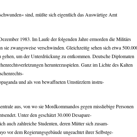
rschwunden« sind, müßte sich eigentlich das Auswärtige Amt
 Dezember 1983. Im Laufe der folgenden Jahre ermorden die Militärs
en sie zwangsweise verschwinden. Gleichzeitig sehen sich etwa 500.00
zu gehen, um der Unterdrückung zu entkommen. Deutsche Diplomaten
enrechtsverletzungen herunterzuspielen. Ganz im Lichte des Kalten
schenrechts-
opaganda und als von bewaffneten Umstürzlern instru-
Zentrale aus, von wo sie Mordkommandos gegen missliebige Personen
tsendet. Unter den geschätzt 30.000 Desapare-
ch auch zahlreiche Studenten, deren Mütter sich zusam-
ayo vor dem Regierungsgebäude ungeachtet ihrer Selbstge-