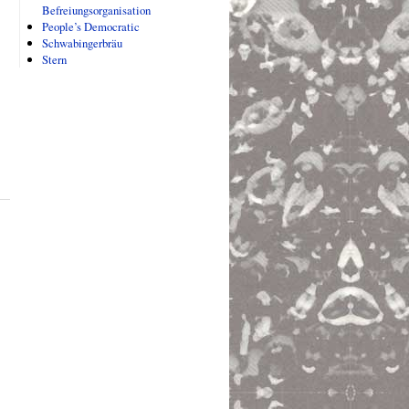
Befreiungsorganisation
People’s Democratic
Schwabingerbräu
Stern