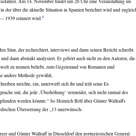
Busfahrer. Am 14. November findet um 20 Uhr eine Veranstaltung im
, in der über die aktuelle Situation in Spanien berichtet wird und zugleic
4
— 1939 erinnert wird.
n Sinn, der recherchiert, interviewt und dann seinen Bericht schreibt.
rt und dann abstrakt analysiert. Er gehört auch nicht zu den Autoren, die
tswelt zu nennen beliebt, zum Gegenstand von Romanen und
ne andere Methode gewählt,
schreiben möchte, ein, unterwirft sich ihr und teilt seine Er-
prache mit, die jede ‚Überhöhung’ vermeidet, sich nicht einmal des
empfunden werden könnte.“ So Heinrich Böll über Günter Wallraffs
edischen Übersetzung der „13 unerwünsch-
ger und Günter Wallraff in Düsseldorf den portugiesischen General