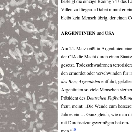
besteigt die einzige Boeing 747 des L
Villen zu fliegen. »Dabei nimmt er ei
bleibt kein Mensch übrig, der einen 
ARGENTINIEN
USA
und
Am 24. März reißt in Argentinien eine
der
CIA
die Macht durch einen Staatss
gesetzt. Todesschwadronen terrorisie
den ermordet oder verschwinden für i
des Benz Argentinien
entführt, gefolte
Argentinien so viele Menschen sterben
Präsident des
Deutschen Fußball-Bun
freut, meint: „Die Wende zum bessere
Jahres ein … Ganz gleich, wie man die
mit Durchsetzungsvermögen bekom-
10
men.“