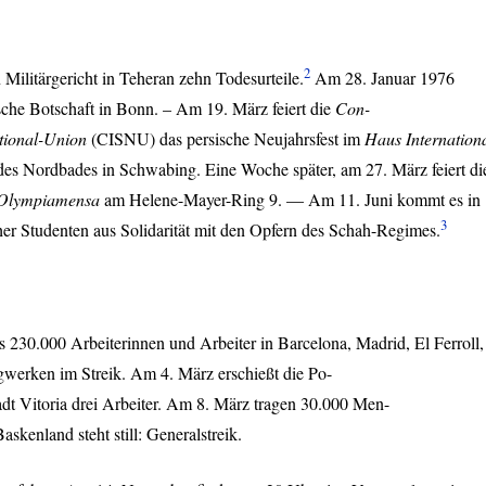
2
ilitärgericht in Teheran zehn Todesurteile.
Am 28. Januar 1976
ische Botschaft in Bonn. – Am 19. März feiert die
Con-
tional-Union
(
CISNU
) das persische Neujahrsfest im
Haus Internation
 des Nordbades in Schwabing. Eine Woche später, am 27. März feiert di
Olympiamensa
am Helene-Mayer-Ring 9. — Am 11. Juni kommt es in
3
er Studenten aus Solidarität mit den Opfern des Schah-Regimes.
 230.000 Arbeiterinnen und Arbeiter in Barcelona, Madrid, El Ferroll,
gwerken im Streik. Am 4. März erschießt die Po-
tadt Vitoria drei Arbeiter. Am 8. März tragen 30.000 Men-
skenland steht still: Generalstreik.