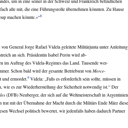
andes, um in eine seiner in der Schweiz und Frankreich befindlichen
nfach alle mit, die eine Führungsrolle übernehmen könnten. Zu Hause
8
Coup machen könnte.«“
 von General Jorge Rafael Videla geleitete Militärjunta unter Anleitung
treich an sich. Präsidentin Isabel Perón wird ab-
ren im Auftrag des Videla-Regimes das Land. Tausende wer-
mmer. Schon bald wird der gesamte Betriebsrat von
Merce-
9
rt und ermordet.
Videla: „Falls es erforderlich sein sollte, müssen in
, wie es zur Wiederherstellung der Sicherheit notwendig ist.“ Der
des
(
DFB
) Neuberger, der sich auf die Weltmeisterschaft in Argentinien
n trat mit der Übernahme der Macht durch die Militärs Ende März dies
sen Wechsel politisch bewertet, wir jedenfalls haben dadurch Partner