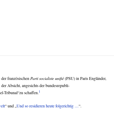
e der französischen
Parti socialiste unifié
(
PSU
) in Paris Engländer,
n der Absicht, angesichts der bundesrepubli-
1
el-Tribunal“zu schaffen.
elt
“ und „
Und so residieren heute folgerichtig …
“.