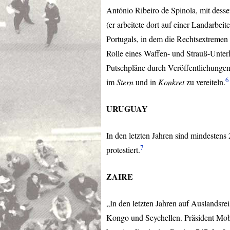
António Ribeiro de Spinola, mit dess
(er arbeitete dort auf einer Landarbe
Portugals, in dem die Rechtsextremen
Rolle eines Waffen- und Strauß-Unterh
Putschpläne durch Veröffentlichunge
6
im
Stern
und in
Konkret
zu vereiteln.
URUGUAY
In den letzten Jahren sind mindesten
7
protestiert.
ZAIRE
„In den letzten Jahren auf Auslandsre
Kongo und Seychellen. Präsident Mobu