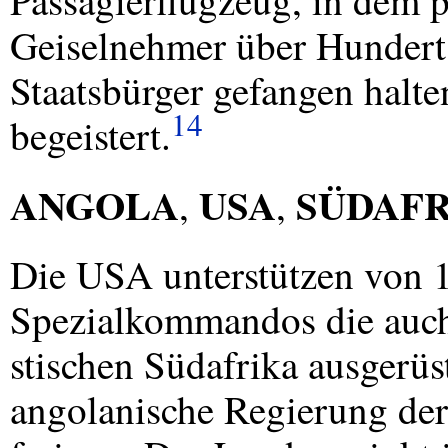
Passagierflugzeug, in dem p
Geiselnehmer über Hundert 
Staatsbürger gefangen halte
14
begeistert.
ANGOLA
USA
SÜDAF
,
,
Die
USA
unterstützen von 
Spezialkommandos die auch
stischen Südafrika ausgerüs
angolanische Regierung der