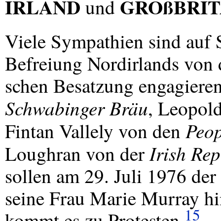
IRLAND
GROßBRIT
und
Viele Sympathien sind auf Se
Befreiung Nordirlands von d
schen Besatzung engagiere
Schwabinger Bräu
, Leopold
Peop
Fintan Vallely von den
Irish Re
Loughran von der
sollen am 29. Juli 1976 de
seine Frau Marie Murray hi
15
kommt es zu Protesten.