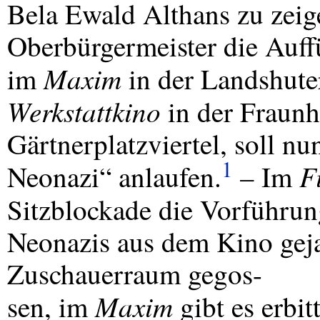
Bela Ewald Althans zu zeige
Oberbürgermeister die Auf
Maxim
im
in der Landshute
Werkstattkino
in der Fraunh
Gärtnerplatzviertel, soll n
1
F
Neonazi“ anlaufen.
– Im
Sitzblockade die Vorführu
Neonazis aus dem Kino geja
Zuschauerraum gegos-
Maxim
sen, im
gibt es erbi