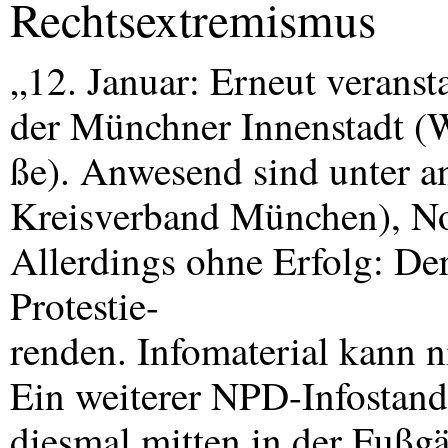
Rechtsextremismus
„12. Januar: Erneut veransta
der Münchner Innenstadt (W
ße). Anwesend sind unter a
Kreisverband München), N
Allerdings ohne Erfolg: De
Protestie-
renden. Infomaterial kann ni
Ein weiterer
NPD
-Infostan
diesmal mitten in der Fußg