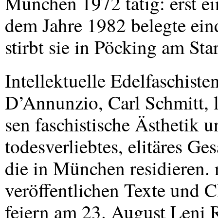
München 1972 tätig: erst e
dem Jahre 1982 belegte eind
stirbt sie in Pöcking am Sta
Intellektuelle Edelfaschiste
D’Annunzio, Carl Schmitt, 
sen faschistische Ästhetik u
todesverliebtes, elitäres G
die in München residieren.
veröffentlichen Texte und 
feiern am 23. August Leni 