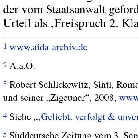
der vom Staatsanwalt geford
Urteil als ‚Freispruch 2. Kla
www.aida-archiv.de
1
A.a.O.
2
Robert Schlickewitz, Sinti, Rom
3
und seiner „Zigeuner“, 2008,
www.
Siehe „
‚Geliebt, verfolgt & unve
4
Süddeutsche Zeitung vom 3. Sep
5