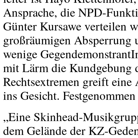
Ansprache, die
NPD
-Funkt
Günter Kursawe verteilen w
großräumigen Absperrung u
wenige GegendemonstrantInn
mit Lärm die Kundgebung de
Rechtsextremen greift eine A
ins Gesicht. Festgenommen w
„Eine Skinhead-Musikgruppe
dem Gelände der KZ-Gedenk