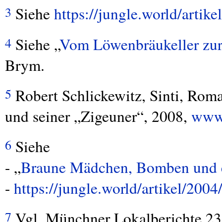
Siehe
https://jungle.world/arti
3
Siehe „
Vom Löwenbräukeller zur
4
Brym.
Robert Schlickewitz, Sinti, Rom
5
und seiner „Zigeuner“, 2008,
www.
Siehe
6
- „
Braune Mädchen, Bomben und 
-
https://jungle.world/artikel/2004
Vgl. Münchner Lokalberichte 23
7