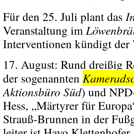
I
Für den 25. Juli plant das
Löwenbräu
Veranstaltung im
Interventionen kündigt der 
17. August: Rund dreißig R
Kameradsc
der sogenannten
Aktionsbüro Süd
) und
NPD
Hess, „Märtyrer für Europ
Strauß-Brunnen in der Fuß
leiter ist Hayo Klettenhofe