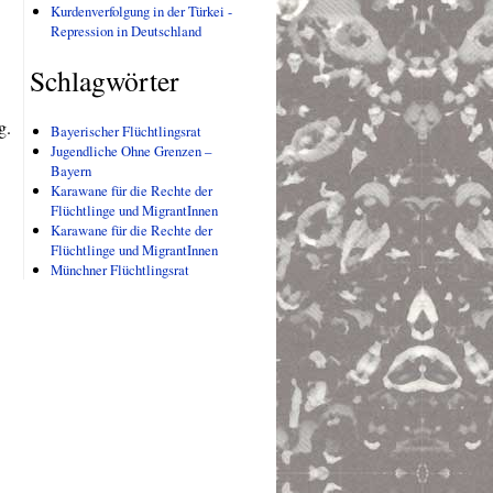
Kurdenverfolgung in der Türkei -
Repression in Deutschland
Schlagwörter
g.
Bayerischer Flüchtlingsrat
Jugendliche Ohne Grenzen –
Bayern
Karawane für die Rechte der
Flüchtlinge und MigrantInnen
Karawane für die Rechte der
Flüchtlinge und MigrantInnen
Münchner Flüchtlingsrat