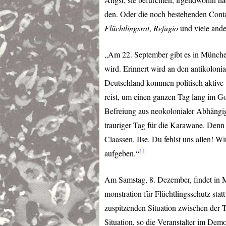
den. Oder die noch bestehenden Conta
Flüchtlingsrat
,
Refugio
und viele ander
„Am 22. September gibt es in München
wird. Erinnert wird an den antikolon
Deutschland kommen politisch aktive u
reist, um einen ganzen Tag lang im Go
Befreiung aus neokolonialer Abhängig
trauriger Tag für die Karawane. Denn a
Claassen. Ilse, Du fehlst uns allen! W
11
aufgeben.“
Am Samstag, 8. Dezember, findet in
monstration für Flüchtlingsschutz stat
zuspitzenden Situation zwischen der T
Situation, so die Veranstalter im De