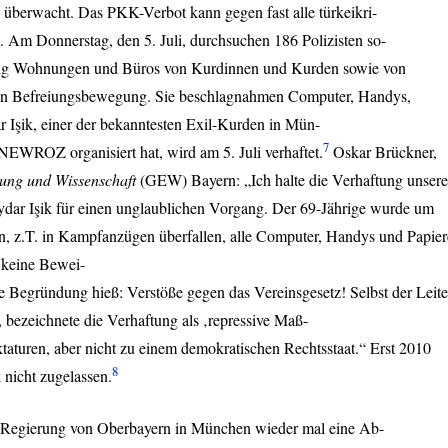
 überwacht. Das
PKK
-Verbot kann gegen fast alle türkeikri-
Am Donnerstag, den 5. Juli, durchsuchen 186 Polizisten so-
g Wohnungen und Büros von Kurdinnen und Kurden sowie von
hen Befreiungsbewegung. Sie beschlagnahmen Computer, Handys,
Işik, einer der bekanntesten Exil-Kurden in Mün-
7
NEWROZ
organisiert hat, wird am 5. Juli verhaftet.
Oskar Brückner,
ung und Wissenschaft
(
GEW
) Bayern: „Ich halte die Verhaftung unsere
dar Işik für einen unglaublichen Vorgang. Der 69-Jährige wurde um
en, z.T. in Kampfanzügen überfallen, alle Computer, Handys und Papier
 keine Bewei-
elle Begründung hieß: Verstöße gegen das Vereinsgesetz! Selbst der Leite
, bezeichnete die Verhaftung als ‚repressive Maß-
taturen, aber nicht zu einem demokratischen Rechtsstaat.“ Erst 2010
8
 nicht zugelassen.
ie Regierung von Oberbayern in München wieder mal eine Ab-