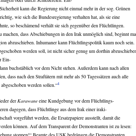
Sicherheit kann die Regierung nicht einmal mehr in der sog. Grünen
chtig, wie sich die Bundesregierung verhalten hat, als sie eine
hnte, so beschämend verhält sie sich gegenüber den Flüchtlingen.
 zu machen, dass Abschiebungen in den Irak unmöglich sind, beginnt m
egion abzuschieben. Inhumaner kann Flüchtlingspolitik kaum noch sein.
geschoben werden soll, ist nicht sicher genug um dorthin abzuschiebe
r Ein-
e dann buchstäblich vor dem Nicht stehen. Außerdem kann nach allen
, dass nach den Straftätern mit mehr als 50 Tagessätzen auch alle
4
n abgeschoben werden sollen.“
ieder der
Karawane
eine Kundgebung vor dem Flüchtlings-
tieren dagegen, dass Flüchtlinge aus dem Irak einer iraki-
schaft vorgeführt werden, die Ersatzpapiere ausstellt, damit die
werden können. Auf dem Transparent der Demonstranten ist zu lesen:
iebung stoppen!“ Beamte des
USK
bedrängen die Demonstranten