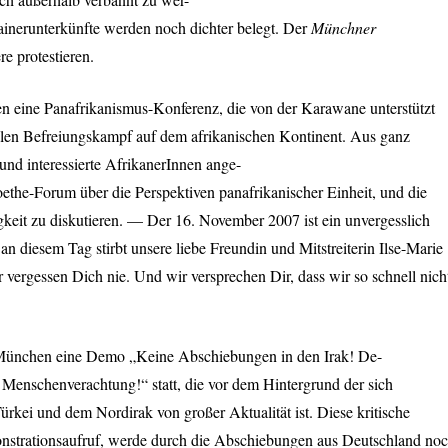
inerunterkünfte werden noch dichter belegt. Der
Münchner
e protestieren.
 eine Panafrikanismus-Konferenz, die von der Karawane unterstützt
ialen Befreiungskampf auf dem afrikanischen Kontinent. Aus ganz
nd interessierte AfrikanerInnen ange-
ethe-Forum über die Perspektiven panafrikanischer Einheit, und die
keit zu diskutieren. — Der 16. November 2007 ist ein unvergesslich
n diesem Tag stirbt unsere liebe Freundin und Mitstreiterin Ilse-Marie
ir vergessen Dich nie. Und wir versprechen Dir, dass wir so schnell nich
 München eine Demo „Keine Abschiebungen in den Irak! De-
t Menschenverachtung!“ statt, die vor dem Hintergrund der sich
ürkei und dem Nordirak von großer Aktualität ist. Diese kritische
monstrationsaufruf, werde durch die Abschiebungen aus Deutschland no