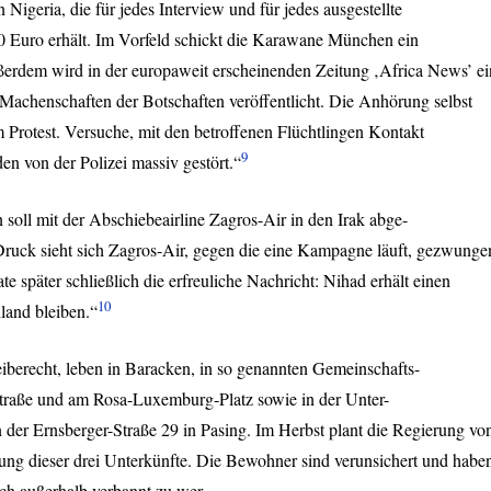
Nigeria, die für jedes Interview und für jedes ausgestellte
0 Euro erhält. Im Vorfeld schickt die Karawane München ein
ußerdem wird in der europaweit erscheinenden Zeitung ‚Africa News’ ei
-Machenschaften der Botschaften veröffentlicht. Die Anhörung selbst
 Protest. Versuche, mit den betroffenen Flüchtlingen Kontakt
9
n von der Polizei massiv gestört.“
oll mit der Abschiebeairline Zagros-Air in den Irak abge-
ruck sieht sich Zagros-Air, gegen die eine Kampagne läuft, gezwunge
 später schließlich die erfreuliche Nachricht: Nihad erhält einen
10
land bleiben.“
iberecht, leben in Baracken, in so genannten Gemeinschafts-
Straße und am Rosa-Luxemburg-Platz sowie in der Unter-
n der Ernsberger-Straße 29 in Pasing. Im Herbst plant die Regierung vo
ng dieser drei Unterkünfte. Die Bewohner sind verunsichert und habe
ach außerhalb verbannt zu wer-