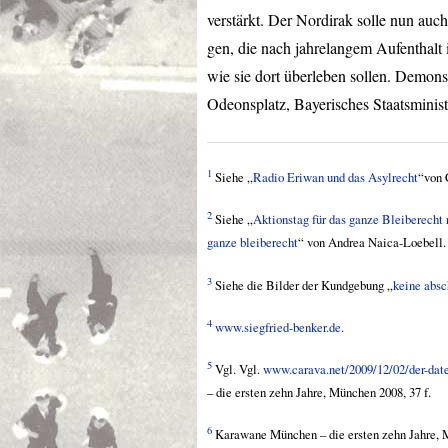
verstärkt. Der Nordirak solle nun au
gen, die nach jahrelangem Aufenthalt
wie sie dort überleben sollen. Demons
Odeonsplatz, Bayerisches Staatsminist
1
Siehe „
Radio Eriwan und das Asylrecht
“von 
2
Siehe „
Aktionstag für das ganze Bleiberecht 
ganze bleiberecht
“ von Andrea Naica-Loebell.
3
Siehe die Bilder der Kundgebung „
keine absc
4
www.siegfried-benker.de
.
5
Vgl. Vgl.
www.carava.net/2009/12/02/der-dat
– die ersten zehn Jahre, München 2008, 37 f.
6
Karawane München – die ersten zehn Jahre, 