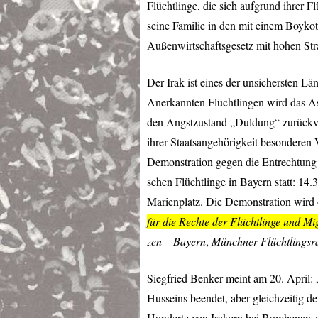
Flüchtlinge, die sich aufgrund ihrer F
seine Familie in den mit einem Boykot
Außenwirtschaftsgesetz mit hohen Stra
Der Irak ist eines der unsichersten L
Anerkannten Flüchtlingen wird das Asy
den Angstzustand „Duldung“ zurückver
ihrer Staatsangehörigkeit besonderen
Demonstration gegen die Entrechtung 
schen Flüchtlinge in Bayern statt: 
Marienplatz. Die Demonstration wird o
für die Rechte der Flüchtlinge und M
zen – Bayern
,
Münchner Flüchtlingsr
Siegfried Benker meint am 20. April:
Husseins beendet, aber gleichzeitig d
Hunderte von Irakern bei Bombenansc