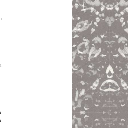
n
n,
n
n