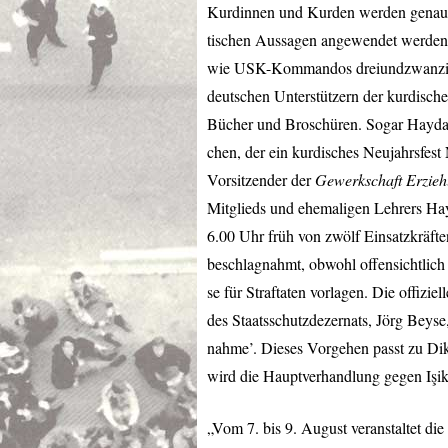
Kurdinnen und Kurden werden genau
tischen Aussagen angewendet werden. 
wie
USK
-Kommandos dreiundzwanzi
deutschen Unterstützern der kurdisc
Bücher und Broschüren. Sogar Haydar 
chen, der ein kurdisches Neujahrsfest
Vorsitzender der
Gewerkschaft Erzieh
Mitglieds und ehemaligen Lehrers Hay
6.00 Uhr früh von zwölf Einsatzkräft
beschlagnahmt, obwohl offensichtlich
se für Straftaten vorlagen. Die offizi
des Staatsschutzdezernats, Jörg Beyse
nahme’. Dieses Vorgehen passt zu Dik
wird die Hauptverhandlung gegen Işik
„Vom 7. bis 9. August veranstaltet d