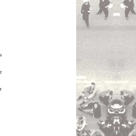
s
e
r