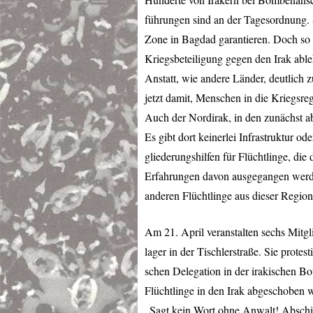
führungen sind an der Tagesordnung. 
Zone in Bagdad garantieren. Doch so ri
Kriegsbeteiligung gegen den Irak able
Anstatt, wie andere Länder, deutlich
jetzt damit, Menschen in die Kriegsr
Auch der Nordirak, in den zunächst ab
Es gibt dort keinerlei Infrastruktur ode
gliederungshilfen für Flüchtlinge, di
Erfahrungen davon ausgegangen werden
anderen Flüchtlinge aus dieser Regio
Am 21. April veranstalten sechs Mitgl
lager in der Tischlerstraße. Sie protes
schen Delegation in der irakischen Bot
Flüchtlinge in den Irak abgeschoben 
„Sagt kein Wort ohne Anwalt! Absch