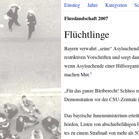
Einstieg
Jahre
Kategorien
Sc
Flusslandschaft 2007
Flüchtlinge
Bayern verwahrt „seine“ Asylsuchenden
restriktiven Vorschriften und sorgt da
wenn Asylsuchende einer Hilfsorganisa
1
machen Mut.
„Für das ganze Bleiberecht! Schluss 
Demonstration vor der
CSU
-Zentrale
Das bayrische Innenministerium erteil
hörden, Listen von abschiebefähigen 
tes zu einem Strafmaß von mehr als 50 