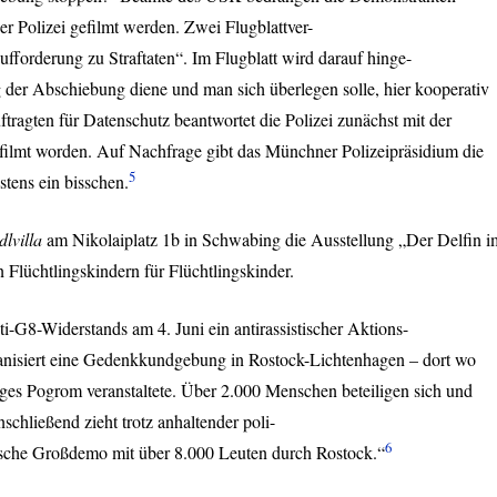
er Polizei gefilmt werden. Zwei Flugblattver-
ufforderung zu Straftaten“. Im Flugblatt wird darauf hinge-
 der Abschiebung diene und man sich überlegen solle, hier kooperativ
tragten für Datenschutz beantwortet die Polizei zunächst mit der
efilmt worden. Auf Nachfrage gibt das Münchner Polizeipräsidium die
5
tens ein bisschen.
dlvilla
am Nikolaiplatz 1b in Schwabing die Ausstellung „Der Delfin i
Flüchtlingskindern für Flüchtlingskinder.
-G8-Widerstands am 4. Juni ein antirassistischer Aktions-
anisiert eine Gedenkkundgebung in Rostock-Lichtenhagen – dort wo
nges Pogrom veranstaltete. Über 2.000 Menschen beteiligen sich und
schließend zieht trotz anhaltender poli-
6
stische Großdemo mit über 8.000 Leuten durch Rostock.“