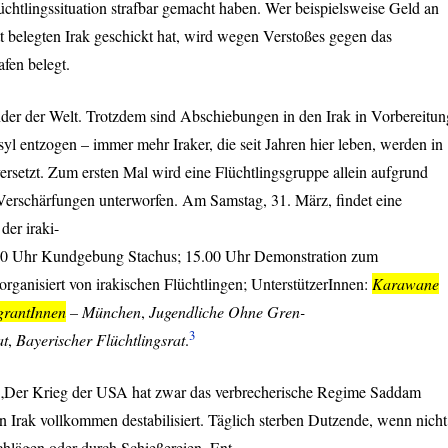
lüchtlingssituation strafbar gemacht haben. Wer beispielsweise Geld an
t belegten Irak geschickt hat, wird wegen Verstoßes gegen das
fen belegt.
änder der Welt. Trotzdem sind Abschiebungen in den Irak in Vorbereitun
l entzogen – immer mehr Iraker, die seit Jahren hier leben, werden in
setzt. Zum ersten Mal wird eine Flüchtlingsgruppe allein aufgrund
 Verschärfungen unterworfen. Am Samstag, 31. März, findet eine
der iraki-
14.30 Uhr Kundgebung Stachus; 15.00 Uhr Demonstration zum
rganisiert von irakischen Flüchtlingen; UnterstützerInnen:
Karawane
igrantInnen
– München
,
Jugendliche Ohne Gren-
3
at
,
Bayerischer Flüchtlingsrat
.
 „Der Krieg der
USA
hat zwar das verbrecherische Regime Saddam
en Irak vollkommen destabilisiert. Täglich sterben Dutzende, wenn nicht
hlägen oder durch Schießereien. Ent-