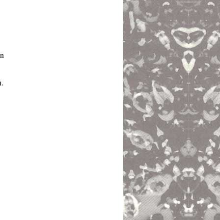
an
n.