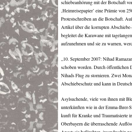
schiebeanhörung mit der Botschaft von 
‚Heimreisepapier’ eine Prämie von 25
Protestschreiben an die Botschaft. A
Artikel über die korrupten Abschiebe
begleitet die Karawane mit tagelangem
aufzunehmen und sie zu warnen, werde
„10. September 2007: Nihad Ramazan s
schoben worden. Durch öffentlichen D
Nihads Flug zu stornieren. Zwei Monate
Abschiebeschutz und kann in Deutsch
Asylsuchende, viele von ihnen mit Ble
unterkünften wie in der Emma-Ihrer-
kunft für Kranke und Traumatisierte i
Oberbayern die überraschende Auflösu
Angst; sie befürchten, irgendwohin n