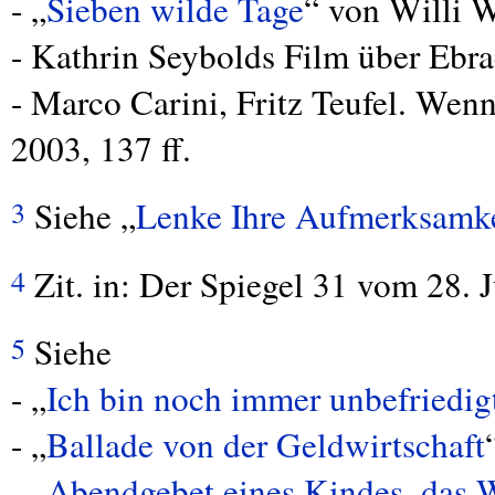
- „
Sieben wilde Tage
“ von Willi W
- Kathrin Seybolds Film über Ebr
- Marco Carini, Fritz Teufel. Wen
2003, 137 ff.
Siehe „
Lenke Ihre Aufmerksamk
3
Zit. in: Der Spiegel 31 vom 28. J
4
Siehe
5
- „
Ich bin noch immer unbefriedig
- „
Ballade von der Geldwirtschaft
- „
Abendgebet eines Kindes, das W