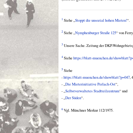
1
Siehe „
Stoppt die unsozial hohen Mieten!
“.
2
Siehe „
Nymphenburger Straße 125
“ von Ferry
3
Unsere Sache. Zeitung der
DKP
-Wohngebietsg
4
Siehe
https://blatt-muenchen.de/showblatt?
5
Siehe
-
https://blatt-muenchen.de/showblatt?p=047
, 4
- „
Die Mieterinitiative Perlach-Ost
“,
- „
Selbstverwaltetes Stadtteilzentrum
“ und
- „
Der Süden
“.
6
Vgl. Münchner Merkur 112/1975.