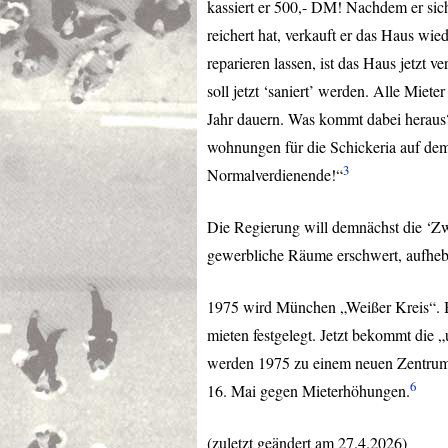
kassiert er 500,- DM! Nachdem er sich
reichert hat, verkauft er das Haus wied
reparieren lassen, ist das Haus jetzt v
soll jetzt ‘saniert’ werden. Alle Miet
Jahr dauern. Was kommt dabei heraus?
wohnungen für die Schickeria auf dem
3
Normalverdienende!“
Die Regierung will demnächst die ‘
gewerbliche Räume erschwert, aufheb
1975 wird München „Weißer Kreis“. Bi
mieten festgelegt. Jetzt bekommt die
werden 1975 zu einem neuen Zentrum
6
16. Mai gegen Mieterhöhungen.
(zuletzt geändert am 27.4.2026)