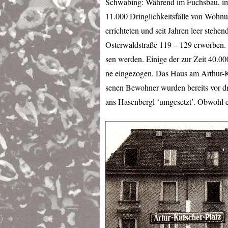
Schwabing: Während im Fuchsbau, im
11.000 Dringlichkeitsfälle von Wohn
errichteten und seit Jahren leer ste
Osterwaldstraße 119 – 129 erworben. I
sen werden. Einige der zur Zeit 40.
ne eingezogen. Das Haus am Arthur-Kut
senen Bewohner wurden bereits vor d
ans Hasenbergl ‘umgesetzt’. Obwohl e