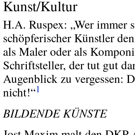
Kunst/Kultur
H.A. Ruspex: „Wer immer sic
schöpferischer Künstler d
als Maler oder als Komponis
Schriftsteller, der tut gut d
Augenblick zu vergessen: Di
1
nicht!“
BILDENDE
KÜNSTE
Jost Maxim malt den
DKP
-