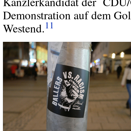
Kanzlerkandidat der
CDU
/
Demonstration auf dem Gol
11
Westend.