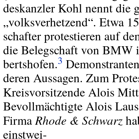
deskanzler Kohl nennt die 
„volksverhetzend“. Etwa 1
schafter protestieren auf d
die Belegschaft von
BMW
i
3
bertshofen.
Demonstranten 
deren Aussagen. Zum Prote
Kreisvorsitzende Alois Mit
Bevollmächtigte Alois Laus
Rhode & Schwarz
Firma
hab
einstwei-