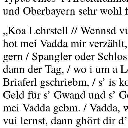
und Oberbayern sehr wohl f
„Koa Lehrstell // Wennsd vui
hot mei Vadda mir verzählt,
gern / Spangler oder Schlos
dann der Tag, / wo i um a Le
Briaferl gschriebm, / s’ is ko
Geld für s’ Gwand und s’ G
mei Vadda gebm. / Vadda, we
vui lernst, dann ghört dir 