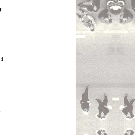
f
nd
n