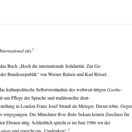
1
nternational
(ai).
das Buch „Hoch die internationale Solidarität. Zur Ge-
 der Bundesrepublik“ von Werner Balsen und Karl Rössel.
das kulturpolitische Selbstverständnis des weltweit tätigen
Goethe-
mär um Pflege der Sprache und traditioneller deut-
sstellung in London Franz Josef Strauß als Metzger. Dieser tobte. Gege
iver vorgegangen. Die Münchner
Rote Rübe
bekam keinen Zuschuss für
len Ebenen tätig. Schließlich spricht er im Juni 1986 vor der
2
tituts
und erreicht ein „Umdenken“.