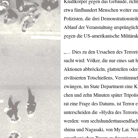
Knallkörper gegen das Gebäude, richt
etwa fünfhundert Menschen weiter zum 
Polizisten, die drei Demonstrationste
Ablauf der Veranstaltung ursprünglich
gegen die US-amerikanische Militärak
„… Dies zu den Ursachen des Terroris
sucht wird: Völker, die nur eines sat
Aktionen abbröckeln, glattstellen od
zivilisierten Totschießens, Verstümme
zwängen, im State Department eine Kr
chen und zehn Minuten später Tripoli
rat eine Frage des Datums, ist Terro
unterscheiden die »Hydra des Terrori
werden: vom sechshunderttausendfach
shima und Nagasaki, von My Lai. Nei
amerikanischen Traum zu finanzieren 