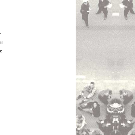
1
r
er
ie