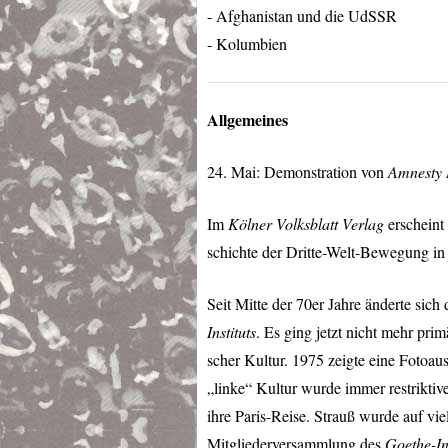
- Afghanistan und die UdSSR
- Kolumbien
Allgemeines
24. Mai: Demonstration von
Amnesty I
Im
Kölner Volksblatt Verlag
erscheint 
schichte der Dritte-Welt-Bewegung in
Seit Mitte der 70er Jahre änderte sich 
Instituts
. Es ging jetzt nicht mehr pri
scher Kultur. 1975 zeigte eine Fotoau
„linke“ Kultur wurde immer restrikt
ihre Paris-Reise. Strauß wurde auf vie
Mitgliederversammlung des
Goethe-Ins