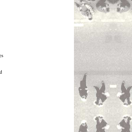
es
nd