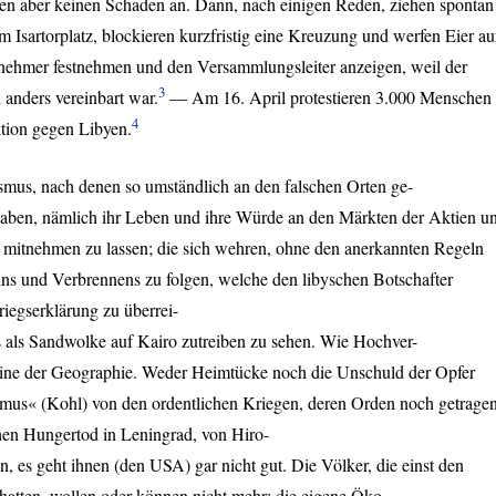
en aber keinen Schaden an. Dann, nach einigen Reden, ziehen spontan
Isartorplatz, blockieren kurzfristig eine Kreuzung und werfen Eier au
ilnehmer festnehmen und den Versammlungsleiter anzeigen, weil der
3
 anders vereinbart war.
— Am 16. April protestieren 3.000 Menschen
4
tion gegen Libyen.
mus, nach denen so umständlich an den falschen Orten ge-
t haben, nämlich ihr Leben und ihre Würde an den Märkten der Aktien u
er mitnehmen zu lassen; die sich wehren, ohne den anerkannten Regeln
lns und Verbrennens zu folgen, welche den libyschen Botschafter
iegserklärung zu überrei-
s als Sandwolke auf Kairo zutreiben zu sehen. Wie Hochver-
r eine der Geographie. Weder Heimtücke noch die Unschuld der Opfer
smus« (Kohl) von den ordentlichen Kriegen, deren Orden noch getrage
en Hungertod in Leningrad, von Hiro-
n, es geht ihnen (den
USA
) gar nicht gut. Die Völker, die einst den
hatten, wollen oder können nicht mehr; die eigene Öko-