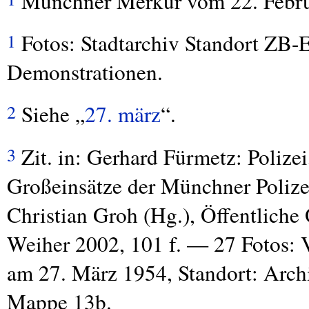
Münchner Merkur vom 22. Febru
Fotos: Stadtarchiv Standort ZB-Er
1
Demonstrationen.
Siehe „
27. märz
“.
2
Zit. in: Gerhard Fürmetz: Polize
3
Großeinsätze der Münchner Polizei 
Christian Groh (Hg.), Öffentliche
Weiher 2002, 101 f. — 27 Fotos:
am 27. März 1954, Standort: Arc
Mappe 13b.