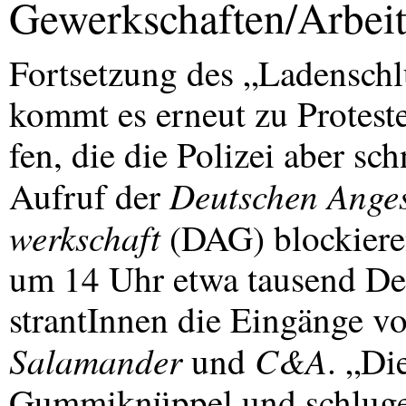
Gewerkschaften/Arbeit
Fortsetzung des „Ladenschl
kommt es erneut zu Protest
fen, die die Polizei aber sc
Deutschen Anges
Aufruf der
werkschaft
(
DAG
) blockier
um 14 Uhr etwa tausend D
strantInnen die Eingänge vo
Salamander
C&A
und
. „Di
Gummiknüppel und schlugen