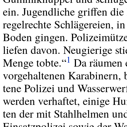
ein. Jugendliche griffen di
regelrechte Schlägereien, in
Boden gingen. Polizeimütze
liefen davon. Neugierige st
1
Menge tobte.“
Da räumen e
vorgehaltenen Karabinern, b
tene Polizei und Wasserwerf
werden verhaftet, einige Hu
ten der mit Stahlhelmen un
Einsatzpolizei sowie der Wa