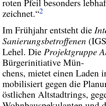
roten Pfeil besonders lebha
2
zeichnet.“
In
Im Frühjahr entsteht die
Sanierungsbetroffenen
(
IG
Projektgruppe A
Lehel. Die
Bürgerinitiative Mün-
chens, mietet einen Laden i
mobilisiert gegen die Planu
östlichen Altstadtrings, ge
Wohnbauspekulanten und di