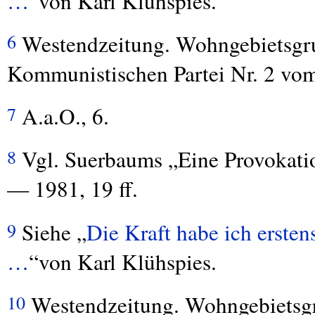
…
“von Karl Klühspies.
Westendzeitung. Wohngebietsgr
6
Kommunistischen Partei Nr. 2 vom
A.a.O., 6.
7
Vgl. Suerbaums „Eine Provokati
8
— 1981, 19 ff.
Siehe „
Die Kraft habe ich erst
9
…
“von Karl Klühspies.
Westendzeitung. Wohngebietsg
10