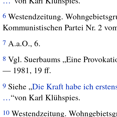
…
“von Karl Klühspies.
Westendzeitung. Wohngebietsgr
6
Kommunistischen Partei Nr. 2 vom
A.a.O., 6.
7
Vgl. Suerbaums „Eine Provokati
8
— 1981, 19 ff.
Siehe „
Die Kraft habe ich erst
9
…
“von Karl Klühspies.
Westendzeitung. Wohngebietsg
10