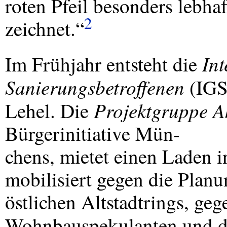
roten Pfeil besonders lebha
2
zeichnet.“
In
Im Frühjahr entsteht die
Sanierungsbetroffenen
(
IG
Projektgruppe A
Lehel. Die
Bürgerinitiative Mün-
chens, mietet einen Laden i
mobilisiert gegen die Planu
östlichen Altstadtrings, ge
Wohnbauspekulanten und di