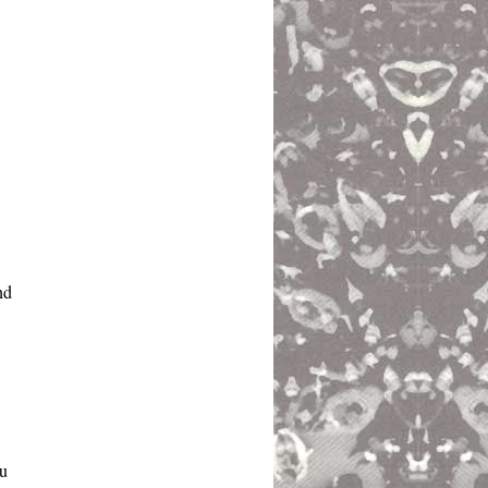
nd
zu