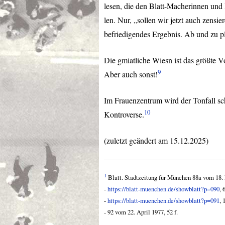
lesen, die den Blatt-Macherinnen und 
len. Nur, „sollen wir jetzt auch zensi
befriedigendes Ergebnis. Ab und zu pl
Die gmiatliche Wiesn ist das größte Vo
9
Aber auch sonst!
Im Frauenzentrum wird der Tonfall sch
10
Kontroverse.
(zuletzt geändert am 15.12.2025)
1
Blatt. Stadtzeitung für München 88a vom 18. 
-
https://blatt-muenchen.de/showblatt?p=090
, 6
-
https://blatt-muenchen.de/showblatt?p=091
, 
- 92 vom 22. April 1977, 52 f.