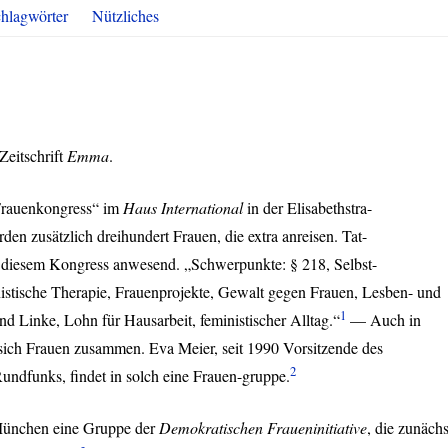
hlagwörter
Nützliches
Zeitschrift
Emma
.
 Frauenkongress“ im
Haus International
in der Elisabethstra-
den zusätzlich dreihundert Frauen, die extra anreisen. Tat-
i diesem Kongress anwesend. „Schwerpunkte: § 218, Selbst-
nistische Therapie, Frauenprojekte, Gewalt gegen Frauen, Lesben- und
1
Linke, Lohn für Hausarbeit, feministischer Alltag.“
— Auch in
 sich Frauen zusammen. Eva Meier, seit 1990 Vorsitzende des
2
undfunks, findet in solch eine Frauen-gruppe.
München eine Gruppe der
Demokratischen Fraueninitiative
, die zunächs