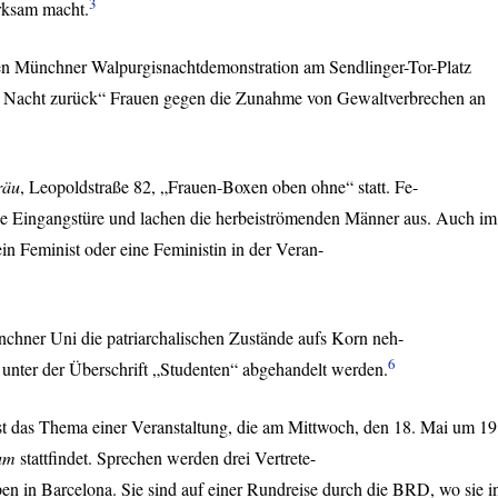
3
rksam macht.
sten Münchner Walpurgisnachtdemonstration am Sendlinger-Tor-Platz
e Nacht zurück“ Frauen gegen die Zunahme von Gewaltverbrechen an
räu
, Leopoldstraße 82, „Frauen-Boxen oben ohne“ statt. Fe-
 die Eingangstüre und lachen die herbeiströmenden Männer aus. Auch im
 ein Feminist oder eine Feministin in der Veran-
hner Uni die patriarchalischen Zustände aufs Korn neh-
6
 unter der Überschrift „Studenten“ abgehandelt werden.
t das Thema einer Veranstaltung, die am Mittwoch, den 18. Mai um 19
rum
stattfindet. Sprechen werden drei Vertrete-
en in Barcelona. Sie sind auf einer Rundreise durch die
BRD
, wo sie i