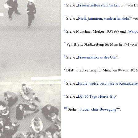
2
Siehe „
Frauen treffen sich im Lift …
“ von Ev
3
Siehe „
Nicht jammern, sondern handeln!
“ vo
4
Siehe Münchner Merkur 100/1977 und „
Walpu
5
Vgl. Blatt. Stadtzeitung für München 94 vom 
6
Siehe „
Frauenaktion an der Uni
“.
7
Blatt. Stadtzeitung für München 94 vom 10. M
8
Siehe „
Haufenweise beschissene Kontaktan
9
Siehe „
Der-16-Tage-Horror-Trip
“.
10
Siehe „
Frauen ohne Bewegung?
“.