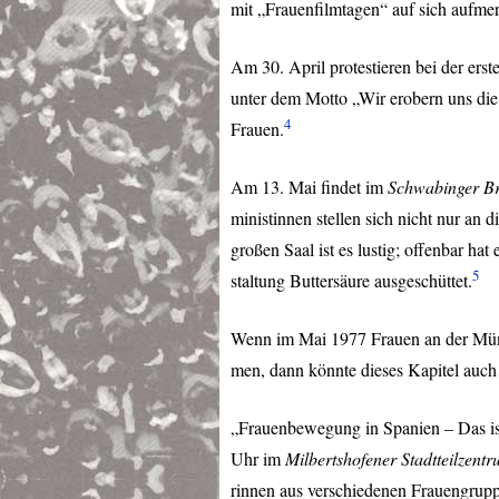
mit „Frauenfilmtagen“ auf sich aufme
Am 30. April protestieren bei der er
unter dem Motto „Wir erobern uns di
4
Frauen.
Am 13. Mai findet im
Schwabinger B
ministinnen stellen sich nicht nur an
großen Saal ist es lustig; offenbar hat
5
staltung Buttersäure ausgeschüttet.
Wenn im Mai 1977 Frauen an der Münc
men, dann könnte dieses Kapitel auch
„Frauenbewegung in Spanien – Das is
Uhr im
Milbertshofener Stadtteilzent
rinnen aus verschiedenen Frauengrupp