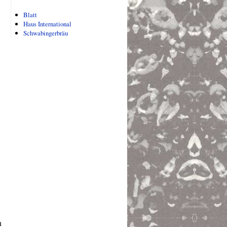
Blatt
Haus International
Schwabingerbräu
n