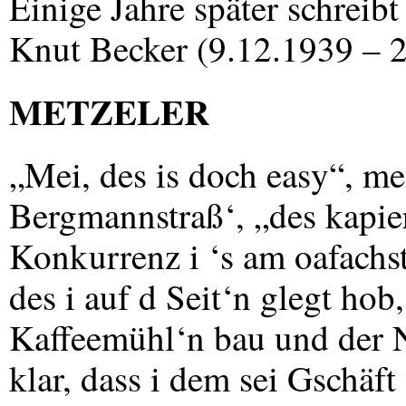
Einige Jahre später schrei
Knut Becker (9.12.1939 – 2
METZELER
„Mei, des is doch easy“, me
Bergmannstraß‘, „des kapier
Konkurrenz i ‘s am oafachs
des i auf d Seit‘n glegt ho
Kaffeemühl‘n bau und der N
klar, dass i dem sei Gschäf