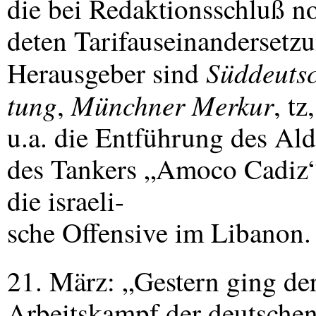
die bei Redaktionsschluß n
deten Tarifauseinandersetz
Süddeutsc
Herausgeber sind
tung
Münchner Merkur
,
, t
u.a. die Entführung des Al
des Tankers „Amoco Cadiz“
die israeli-
sche Offensive im Libanon.
21. März: „Gestern ging der
Arbeitskampf der deutschen