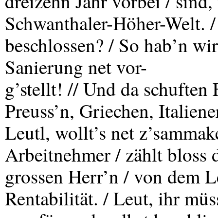
dreizehn Jahr vorbei / sind,
Schwanthaler-Höher-Welt. / 
beschlossen? / So hab’n wir
Sanierung net vor-
g’stellt! // Und da schuften
Preuss’n, Griechen, Italiene
Leutl, wollt’s net z’sammak
Arbeitnehmer / zählt bloss d
grossen Herr’n / von dem L
Rentabilität. / Leut, ihr mü