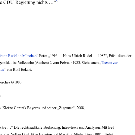
5
ie
CDU
-Regierung nichts …“
risten Rudel in München
“ Foto: „1916 — Hans-Ulrich Rudel — 1982“, Präsi-dium der
gebildet in: Volksecho (Aachen) 2 vom Februar 1983. Siehe auch „
Thesen zur
mus
“ von Rolf Eckart.
eiches 6/1983.
7.
. Kleine Chronik Bayerns und seiner „Zigeuner“, 2008,
wäre …“ Die rechtsradikale Bedrohung. Interviews und Analysen. Mit Bei-
elahn, Volker Graf, Eike Henning und Margitta Miehe, Bonn 1984, Einlei-