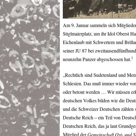
Am 9. Januar sammeln sich Mitgliede
Stiglmaierplatz, um ihr Idol Oberst 
Eichenlaub mit Schwertern und Brilla
seiner JU 87 bei zweitausendfünfhund
1
neunzehn Panzer abgeschossen hat.
„Rechtlich sind Sudetenland und Mem
Schlesien. Das muß immer wieder von 
oder betont werden … Wir müssen erke
deutschen Volkes bilden wie die Deut
und die Schweizer Deutschen zählen s
Deutsche Reich – ein Teil von Deuts
Deutschen Reich, das ja laut Grundges
Mitglied der
Gemeinschaft Ost- und 