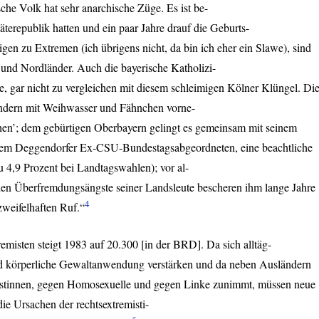
sche Volk hat sehr anarchische Züge. Es ist be-
Räterepublik hatten und ein paar Jahre drauf die Geburts-
gen zu Extremen (ich übrigens nicht, da bin ich eher ein Slawe), sind
 und Nordländer. Auch die bayerische Katholizi-
näre, gar nicht zu vergleichen mit diesem schleimigen Kölner Klüngel. Di
ndern mit Weihwasser und Fähnchen vorne-
en’; dem gebürtigen Oberbayern gelingt es gemeinsam mit seinem
inem Deggendorfer Ex-
CSU
-Bundestagsabgeordneten, eine beachtliche
u 4,9 Prozent bei Landtagswahlen); vor al-
nden Überfremdungsängste seiner Landsleute bescheren ihm lange Jahre
4
zweifelhaften Ruf.“
remisten steigt 1983 auf 20.300 [in der
BRD
]. Da sich alltäg-
d körperliche Gewaltanwendung verstärken und da neben Ausländern
istinnen, gegen Homosexuelle und gegen Linke zunimmt, müssen neue
ie Ursachen der rechtsextremisti-