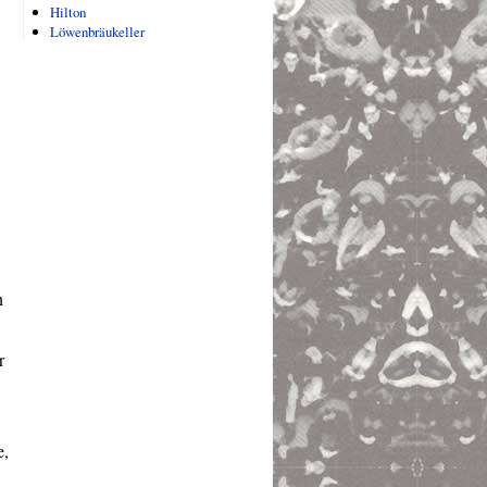
Hilton
Löwenbräukeller
n
r
e,