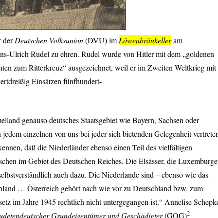
r der
Deutschen Volksunion
(
DVU
) im
Löwenbräukeller
am
Hans-Ulrich Rudel zu ehren. Rudel wurde von Hitler mit dem „goldenen
nten zum Ritterkreuz“ ausgezeichnet, weil er im Zweiten Weltkrieg mit
ertdreißig Einsätzen fünfhundert-
elland genauso deutsches Staatsgebiet wie Bayern, Sachsen oder
jedem einzelnen von uns bei jeder sich bietenden Gelegenheit vertrete
nnen, daß die Niederländer ebenso einen Teil des vielfältigen
schen im Gebiet des Deutschen Reiches. Die Elsässer, die Luxemburge
elbstverständlich auch dazu. Die Niederlande sind – ebenso wie das
chland … Österreich gehört nach wie vor zu Deutschland bzw. zum
etz im Jahre 1945 rechtlich nicht untergegangen ist.“ Annelise Schepk
2
Sudetendeutscher Grundeigentümer und Geschädigter
(
GOG
)