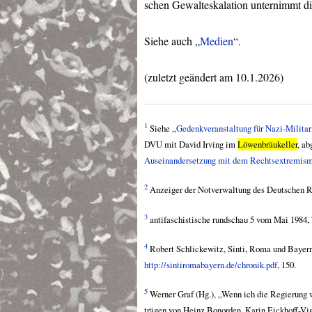
schen Gewalteskalation unternimmt d
Siehe auch „
Medien
“.
(zuletzt geändert am 10.1.2026)
1
Siehe „
Gedenkveranstaltung für Nazi-Milita
DVU
mit David Irving im
Löwenbräukeller
, ab
Auseinandersetzung mit dem Rechtsextremis
2
Anzeiger der Notverwaltung des Deutschen R
3
antifaschistische rundschau 5 vom Mai 1984, 
4
Robert Schlickewitz, Sinti, Roma und Bayern
http://sintiromabayern.de/chronik.pdf
, 150.
5
Werner Graf (Hg.), „Wenn ich die Regierung 
trägen von Heinz Bonorden, Karin Eickhoff-Vig