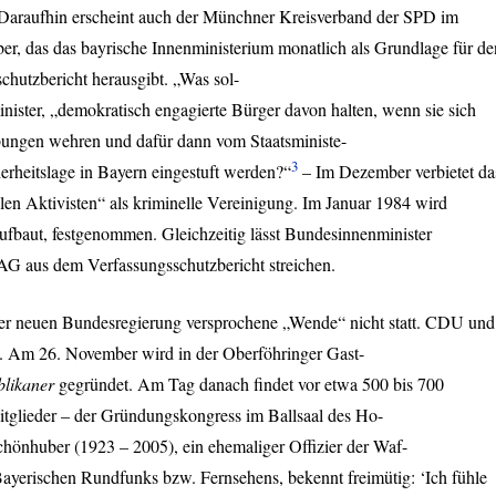
araufhin erscheint auch der Münchner Kreisverband der
SPD
im
er, das das bayrische Innenministerium monatlich als Grundlage für de
chutzbericht herausgibt. „Was sol-
nister, „demokratisch engagierte Bürger davon halten, wenn sie sich
ebungen wehren und dafür dann vom Staatsministe-
3
herheitslage in Bayern eingestuft werden?“
– Im Dezember verbietet da
en Aktivisten“ als kriminelle Vereinigung. Im Januar 1984 wird
ufbaut, festgenommen. Gleichzeitig lässt Bundesinnenminister
AG
aus dem Verfassungsschutzbericht streichen.
er neuen Bundesregierung versprochene „Wende“ nicht statt.
CDU
und
 Am 26. November wird in der Oberföhringer Gast-
likaner
gegründet. Am Tag danach findet vor etwa 500 bis 700
itglieder – der Gründungskongress im Ballsaal des Ho-
chönhuber (1923 – 2005), ein ehemaliger Offizier der Waf-
ayerischen Rundfunks bzw. Fernsehens, bekennt freimütig: ‘Ich fühle