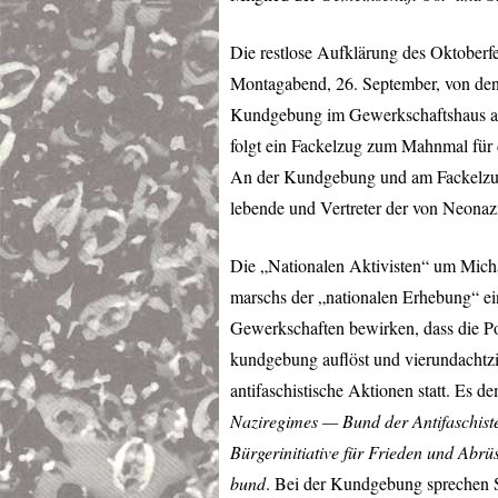
Die restlose Aufklärung des Oktoberfe
Montagabend, 26. September, von den
Kundgebung im Gewerkschaftshaus aus
folgt ein Fackelzug zum Mahnmal für 
An der Kundgebung und am Fackelzu
lebende und Vertreter der von Neonazit
Die „Nationalen Aktivisten“ um Micha
marschs der „nationalen Erhebung“ ei
Gewerkschaften bewirken, dass die P
kundgebung auflöst und vierundachtz
antifaschistische Aktionen statt. Es 
Naziregimes — Bund der Antifaschist
Bürgerinitiative für Frieden und Abrü
bund
. Bei der Kundgebung sprechen