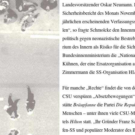
Landesvorsitzender Oskar Neumann. D
Sicherheitsbericht des Monats Novemb
jährlichen erscheinenden Verfassungss
len“, so fragte Schmolcke den Innenmi
politisch gegen neonazistische Bestr
rium des Innern als Risiko für die Sic
Bundesinnenministerium die „National
Kühnen, der eine Ersatzorganisation a
Zimmermann die SS-Organisation
HI
Für manche „Rechte“ findet die von d
CSU
verspüren „Absetzbewegungen“.
stätte
Bräupfanne
die Partei
Die Repub
Menschen – unter ihnen viele
CSU
-M
tels
Hilton
statt. „Ihr Gründer Franz S
fen-SS und populärer Moderator des B