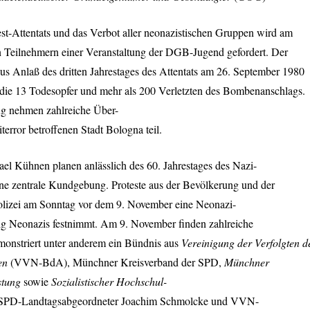
st-Attentats und das Verbot aller neonazistischen Gruppen wird am
 Teilnehmern einer Veranstaltung der
DGB
-Jugend gefordert. Der
 Anlaß des dritten Jahrestages des Attentats am 26. September 1980
die 13 Todesopfer und mehr als 200 Verletzten des Bombenanschlags.
g nehmen zahlreiche Über-
error betroffenen Stadt Bologna teil.
el Kühnen planen anlässlich des 60. Jahrestages des Nazi-
ne zentrale Kundgebung. Proteste aus der Bevölkerung und der
olizei am Sonntag vor dem 9. November eine Neonazi-
ig Neonazis festnimmt. Am 9. November finden zahlreiche
demonstriert unter anderem ein Bündnis aus
Vereinigung der Verfolgten d
en
(
VVN
-BdA), Münchner Kreisverband der
SPD
,
Münchner
stung
sowie
Sozialistischer Hochschul-
SPD
-Landtagsabgeordneter Joachim Schmolcke und
VVN
-