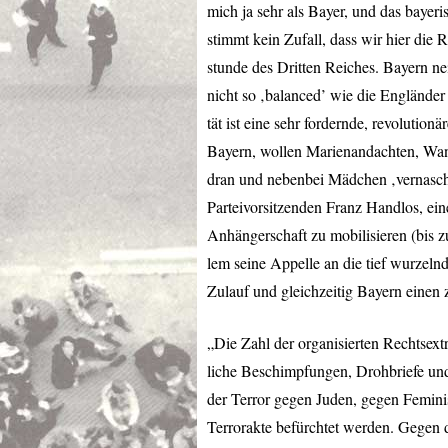
mich ja sehr als Bayer, und das bayeri
stimmt kein Zufall, dass wir hier die 
stunde des Dritten Reiches. Bayern nei
nicht so ‚balanced’ wie die Engländer
tät ist eine sehr fordernde, revolutio
Bayern, wollen Marienandachten, Wa
dran und nebenbei Mädchen ‚vernasch
Parteivorsitzenden Franz Handlos, e
Anhängerschaft zu mobilisieren (bis z
lem seine Appelle an die tief wurzel
Zulauf und gleichzeitig Bayern einen 
„Die Zahl der organisierten Rechtsext
liche Beschimpfungen, Drohbriefe un
der Terror gegen Juden, gegen Femin
Terrorakte befürchtet werden. Gegen d