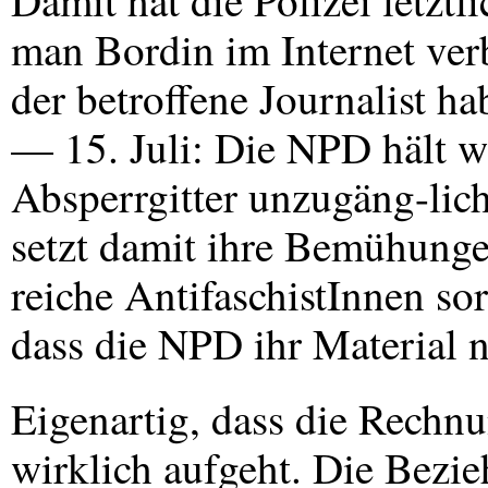
Damit hat die Polizei letztl
man Bordin im Internet ver
der betroffene Journalist h
— 15. Juli: Die
NPD
hält w
Absperrgitter unzugäng-lic
setzt damit ihre Bemühunge
reiche AntifaschistInnen so
dass die
NPD
ihr Material n
Eigenartig, dass die Rechn
wirklich aufgeht. Die Bezi