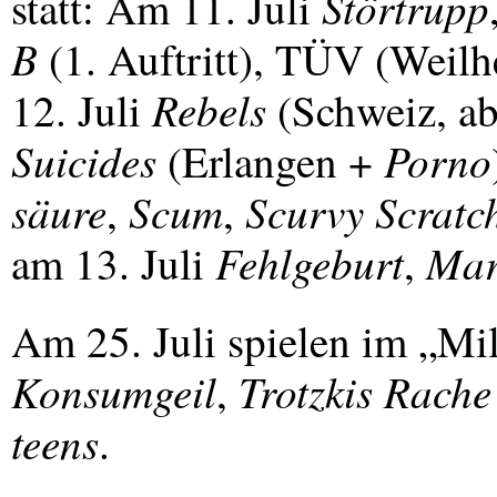
Störtrupp
statt: Am 11. Juli
B
(1. Auftritt), TÜV (Weil
Rebels
12. Juli
(Schweiz, a
Suicides
Porno
(Erlangen +
säure
Scum
Scurvy Scratc
,
,
Fehlgeburt
Mar
am 13. Juli
,
Am 25. Juli spielen im „M
Konsumgeil
Trotzkis Rache
,
teens
.