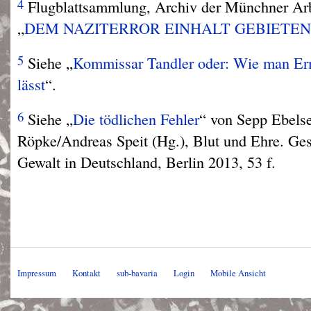
4
Flugblattsammlung, Archiv der Münchner Arb
„
DEM
NAZITERROR
EINHALT
GEBIETEN
5
Siehe „
Kommissar Tandler oder: Wie man Erm
lässt
“.
6
Siehe „
Die tödlichen Fehler
“ von Sepp Ebelse
Röpke/Andreas Speit (Hg.), Blut und Ehre. Ge
Gewalt in Deutschland, Berlin 2013, 53 f.
Impressum
Kontakt
sub-bavaria
Login
Mobile Ansicht