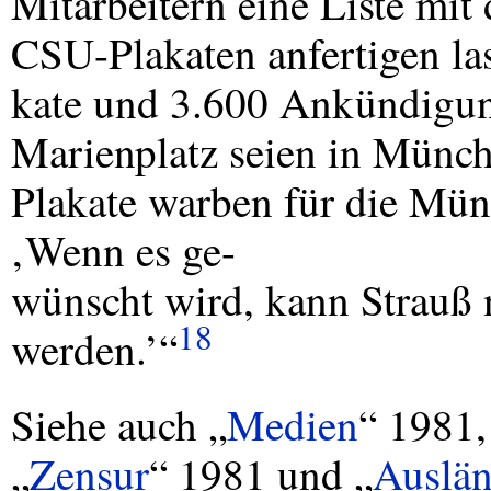
Mitarbeitern eine Liste mi
CSU
-Plakaten anfertigen la
kate und 3.600 Ankündigun
Marienplatz seien in Münch
Plakate warben für die Mü
‚Wenn es ge-
wünscht wird, kann Strauß n
18
werden.’“
Siehe auch „
Medien
“ 1981,
„
Zensur
“ 1981 und „
Auslän