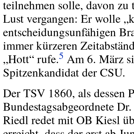
teilnehmen solle, davon zu 
Lust vergangen: Er wolle „k
entscheidungsunfähigen Brau
immer kürzeren Zeitabstän
5
„Hott“ rufe.
Am 6. März si
Spitzenkandidat der
CSU
.
Der
TSV
1860, als dessen P
Bundestagsabgeordnete Dr. Er
Riedl redet mit OB Kiesl üb
erreicht, dass der erst ab 