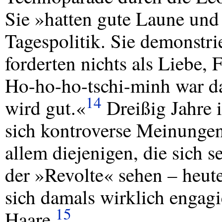
Sie »hatten gute Laune und
Tagespolitik. Sie demonstri
forderten nichts als Liebe, 
Ho-ho-ho-tschi-minh war da
14
wird gut.«
Dreißig Jahre i
sich kontroverse Meinunge
allem diejenigen, die sich s
der »Revolte« sehen – heute 
sich damals wirklich engagie
15
Haare.