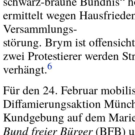
schwarz-braune Bündnis“ ho
ermittelt wegen Hausfriede
Versammlungs-
störung. Brym ist offensich
zwei Protestierer werden St
6
verhängt.
Für den 24. Februar mobilis
Diffamierungsaktion Münch
Kundgebung auf dem Marienp
Bund freier Bürger
(
BFB
) 