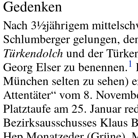
Gedenken
Nach 3½jährigem mittelschw
Schlumberger gelungen, de
Türkendolch
und der Türken
1
Georg Elser zu benennen.
E
München selten zu sehen) er
Attentäter“ vom 8. Novembe
Platztaufe am 25. Januar re
Bezirksausschusses Klaus B
Hep Monatzeder (Grüne), 