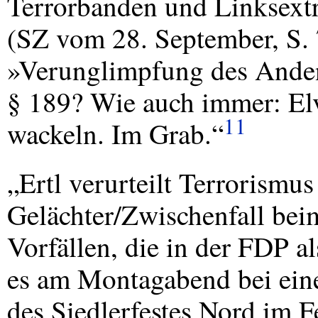
Terrorbanden und Linksex
(SZ vom 28. September, S. 7
»Verunglimpfung des Anden
§ 189? Wie auch immer: El
11
wackeln. Im Grab.“
„Ertl verurteilt Terrorismu
Gelächter/Zwischenfall bei
Vorfällen, die in der
FDP
al
es am Montagabend bei ein
des Siedlerfestes Nord im Fe