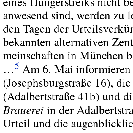
eines Hungerstreiks nicht b
anwesend sind, werden zu le
den Tagen der Urteilsverk
bekannten alternativen Ze
meinschaften in München be
5
…
Am 6. Mai informieren
(Josephsburgstraße 16), di
(Adalbertstraße 41b) und d
Brauerei
in der Adalbertst
Urteil und die augenblickli