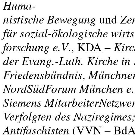
Huma-
nistische Bewegung
Ze
und
für sozial-ökologische wirts
forschung e.V
Kirc
.,
KDA
–
der Evang.-Luth. Kirche in
Friedensbündnis
Münchner
,
NordSüdForum München e
Siemens MitarbeiterNetzwe
Verfolgten des Naziregimes
Antifaschisten
(
VVN
– BdA