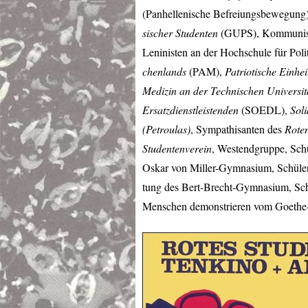
(Panhellenische Befreiungsbewegung
sischer Studenten
(
GUPS
), Kommunis
Leninisten an der Hochschule für Poli
chenlands
(
PAM
),
Patriotische Einhe
Medizin an der Technischen Universit
Ersatzdienstleistenden
(
SOEDL
),
Soli
(Petroulas)
, Sympathisanten des
Roten
Studentenverein
, Westendgruppe, Sch
Oskar von Miller-Gymnasium, Schüle
tung des Bert-Brecht-Gymnasium, Sc
Menschen demonstrieren vom Goethe-