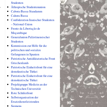
Studenten
Äthiopische Studentenunion
r
Cabora-Bassa-Staudamm
Cahora Bassa
Conföderation Iranischer Studenten
– National-Union
Frente da Libertação de
Moçambique
Generalunion Palästinensischer
Studenten
Kommission zur Hilfe für die
politischen und sozialen
Gefangenen in Spanien
Patriotische Antidiktatorische Front
Griechenlands
Patriotische Einheitsfront für eine
demokratische Türkei
Patriotische Einheitsfront für eine
demokratische Türkei
Projektgruppe Medizin an der
Technischen Universität
Rote Schülerfront
Selbstorganisation der
Ersatzdienstleistenden
Siemens