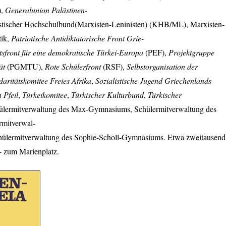
),
Generalunion Palästinen-
tischer Hochschulbund(Marxisten-Leninisten) (
KHB
/ML), Marxisten-
tik,
Patriotische Antidiktatorische Front Grie-
itsfront für eine demokratische Türkei-Europa
(
PEF
),
Projektgruppe
ät
(
PGMTU
),
Rote Schülerfront
(
RSF
),
Selbstorganisation der
daritätskomitee Freies Afrika
,
Sozialistische Jugend Griechenlands
 Pfeil
,
Türkeikomitee
,
Türkischer Kulturbund
,
Türkischer
ülermitverwaltung des Max-Gymnasiums, Schülermitverwaltung des
rmitverwal-
hülermitverwaltung des Sophie-Scholl-Gymnasiums. Etwa zweitausend
 zum Marienplatz.