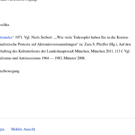
schka.
tionales
“ 1971. Vgl. Niels Seibert: „‚Wie viele Todesopfer haben Sie in die Kosten-
listische Proteste auf Aktionärsversammlungen“ in: Zara S. Pfeiffer (Hg.), Auf den
 Auftrag des Kulturreferats der Landeshauptstadt München, München 2011, 113 f. Vgl.
onalismus und Antirassismus 1964 — 1983, Münster 2008.
iterbewegung
gin
Mobile Ansicht