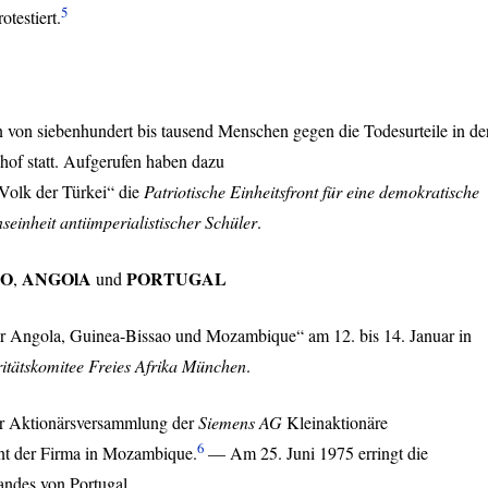
5
testiert.
 von siebenhundert bis tausend Menschen gegen die Todesurteile in de
of statt. Aufgerufen haben dazu
 Volk der Türkei“ die
Patriotische Einheitsfront für eine demokratische
seinheit antiimperialistischer Schüler
.
AO
ANGOlA
PORTUGAL
,
und
r Angola, Guinea-Bissao und Mozambique“ am 12. bis 14. Januar in
ritätskomitee Freies Afrika München
.
er Aktionärsversammlung der
Siemens AG
Kleinaktionäre
6
t der Firma in Mozambique.
— Am 25. Juni 1975 erringt die
ndes von Portugal.