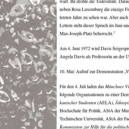
warf. Ihr drohte die Todesstrafe. Dar
neben Rosa Luxemburg die einzige Fra
letzten Jahre zu sehen war. Aber auch
Lettern steht dieser Spruch im Juni un
1
Max-Joseph-Platz beherrscht.
Am 4. Juni 1972 wird Davis freigespro
Angela Davis als Professorin an der
U
10. Mai: Aufruf zur Demonstration „Ve
Für den 4. Juli laden das
Münchner Vi
folgende Organisationen zu einer Dem
kanischer Studenten
(
AELA
),
Äthiopi
Hochschule für Politik, AStA der Mu
Technischen Universität, AStA der F
Kommission zur Hilfe für die politis