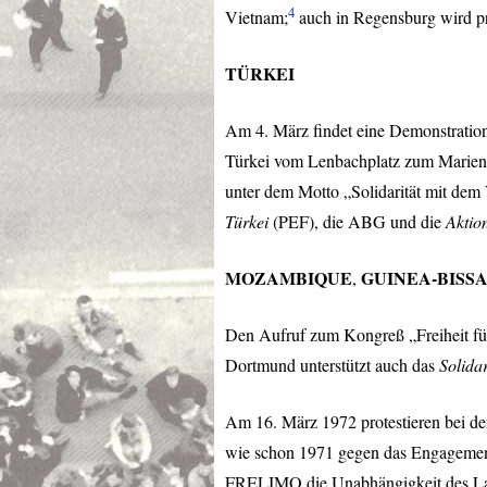
4
Vietnam;
auch in Regensburg wird pro
TÜRKEI
Am 4. März findet eine Demonstration
Türkei vom Lenbachplatz zum Marienh
unter dem Motto „Solidarität mit dem
Türkei
(
PEF
), die
ABG
und die
Aktion
MOZAMBIQUE
GUINEA
-
BISS
,
Den Aufruf zum Kongreß „Freiheit fü
Dortmund unterstützt auch das
Solida
Am 16. März 1972 protestieren bei d
wie schon 1971 gegen das Engagemen
FRELIMO
die Unabhängigkeit des La