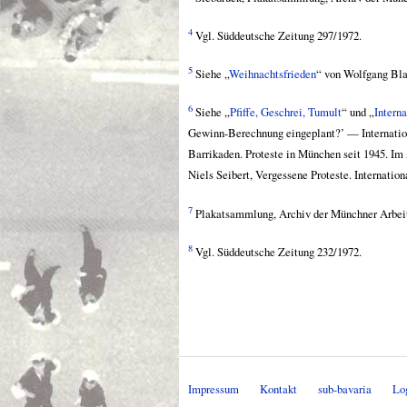
4
Vgl. Süddeutsche Zeitung 297/1972.
5
Siehe „
Weihnachtsfrieden
“ von Wolfgang Bla
6
Siehe „
Pfiffe, Geschrei, Tumult
“ und „
Interna
Gewinn-Berechnung eingeplant?’ — Internationa
Barrikaden. Proteste in München seit 1945. Im
Niels Seibert, Vergessene Proteste. Internati
7
Plakatsammlung, Archiv der Münchner Arbe
8
Vgl. Süddeutsche Zeitung 232/1972.
Impressum
Kontakt
sub-bavaria
Lo