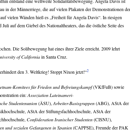
aufhin entstand eine weltweite Solidaritätsbewegung. Angela Davis ist
u in der Männerriege, die auf vielen Plakaten der Demonstrationen de
 auf vielen Wänden hieß es „Freiheit für Angela Davis“. In riesigen
d Juli auf dem Giebel des Nationaltheaters, das die östliche Seite des
chen. Die Solibewegung hat eines ihrer Ziele erreicht. 2009 lehrt
niversity of California
in Santa Cruz.
2
rhindert den 3. Weltkrieg! Stoppt Nixon jetzt!“
etnam-Komitees für Frieden und Befreiungskampf
(VKfFuB) sowie
onstration ein:
Assoziation Lateinameri-
sche Studentenunion
(ÄSU),
Arbeiter-Basisgruppen
(
ABG
), AStA der
sikhochschule, AStA der Stiftungsfachhochschule, AStA der
achhochschule,
Conföderation Iranischer Studenten
(
CISNU
),
chen und sozialen Gefangenen in Spanien
(
CAPPSE
), Freunde der
PAK