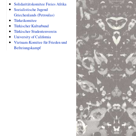
Solidaritätskomitee Freies Afrika
Sozialistische Jugend
Griechenlands (Petroulas)
Türkeikomitee
Türkischer Kulturbund
Türkischer Studentenverein
University of California
Vietnam-Komitee für Frieden und
Befreiungskampf