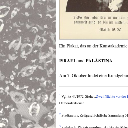
Ein Plakat, das an der Kunstakademie 
ISRAEL
PALÄSTINA
und
Am 7. Oktober findet eine Kundgebung
1
Vgl. tz 44/1972. Siehe „
Zwei Nächte vor der
Demonstrationen.
2
Stadtarchiv, Zeitgeschichtliche Sammlung 5
3
Siebdruck, Plakatsammlung, Archiv der Mün