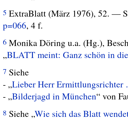
ExtraBlatt (März 1976), 52. — 
5
p=066
, 4 f.
Monika Döring u.a. (Hg.), Besch
6
„
BLATT
meint: Ganz schön in d
Siehe
7
- „
Lieber Herr Ermittlungsrichter
- „
Bilderjagd in München
“ von Fa
Siehe „
Wie sich das Blatt wende
8