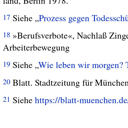
land, Berlin 1978.
Siehe „
Prozess gegen Todesschü
17
»Berufsverbote«, Nachlaß Zinge
18
Arbeiterbewegung
Siehe „
Wie leben wir morgen? T
19
Blatt. Stadtzeitung für Münche
20
Siehe
https://blatt-muenchen.d
21